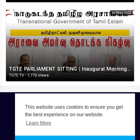
20 May 2022
TGTE PARLIAMENT SITTING | Inaugural Morning Session | Tamil Nadu | 21.05. 2022
TGTE TV
·
1,770 Views
This website uses cookies to ensure you get
Copyright © 2026 TGTE TV. All rights reserved.
the best experience on our website.
Terms of use
Privacy Policy
About us
Contact us
Learn More
Language