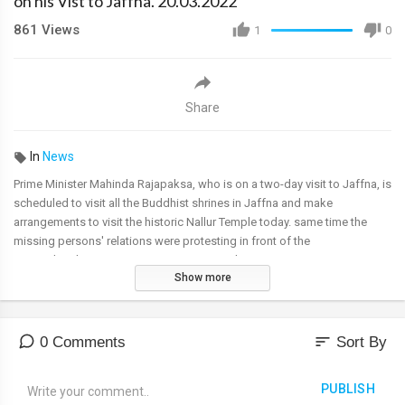
on his Vist to Jaffna. 20.03.2022
861
Views
1
0
Share
In
News
Prime Minister Mahinda Rajapaksa, who is on a two-day visit to Jaffna, is
scheduled to visit all the Buddhist shrines in Jaffna and make
arrangements to visit the historic Nallur Temple today. same time the
missing persons' relations were protesting in front of the
Wannathipalam Economic Center in Matuvil.
Show more
sort
0 Comments
Sort By
PUBLISH