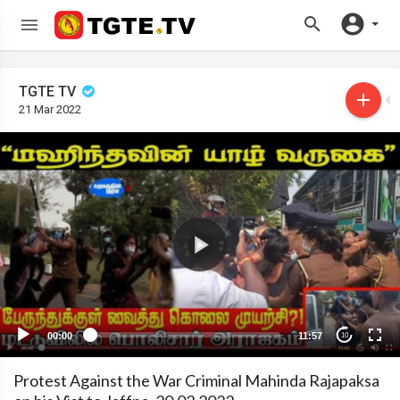
TGTE TV
21 Mar 2022
00:00
11:57
10
Protest Against the War Criminal Mahinda Rajapaksa