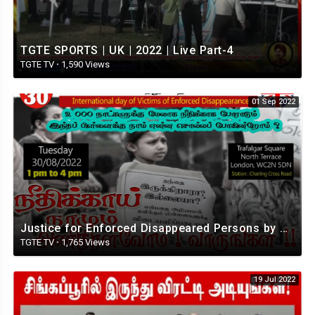
TGTE SPORTS | UK | 2022 | Live Part-4
TGTE TV
·
1,590 Views
01 Sep 2022
Justice for Enforced Disappeared Persons by State Apparatus I UK Tamils Protest I TGTE
TGTE TV
·
1,765 Views
19 Jul 2022