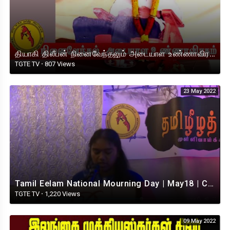
தியாகி திலீபன் நினைவேந்தலும் அடையாள உண்ணாவிரதமும் I TGTE I Canada
TGTE TV
·
807 Views
23 May 2022
Tamil Eelam National Mourning Day | May18 | Canada
TGTE TV
·
1,220 Views
09 May 2022