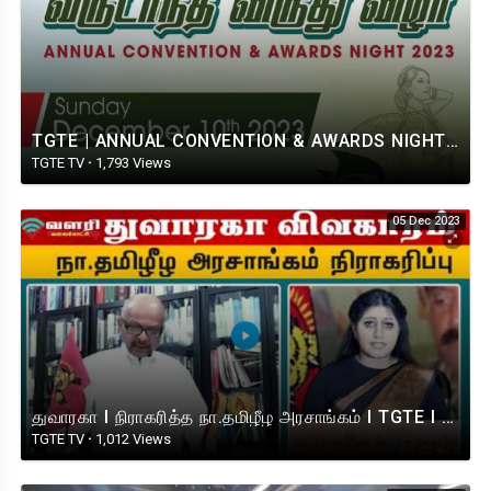
TGTE | ANNUAL CONVENTION & AWARDS NIGHT | CANADA | 2023
TGTE TV
·
1,793 Views
05 Dec 2023
துவாரகா I நிராகரித்த நா.தமிழீழ அரசாங்கம் I TGTE I Prime Minister V.Rudrakumaran
TGTE TV
·
1,012 Views