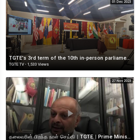
01 Dec 2023
TGTE's 3rd term of the 10th in-person parliament sitting opening ceremony | Canada
TGTE TV
·
1,533 Views
27 Nov 2023
தலைவரின் பிறந்த நாள் செய்தி | TGTE | Prime Minister | 26.11.2023