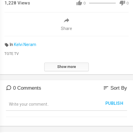
1,228
Views
0
0
Share
In
Kelvi Neram
⁣TGTE TV
Show more
sort
0 Comments
Sort By
PUBLISH