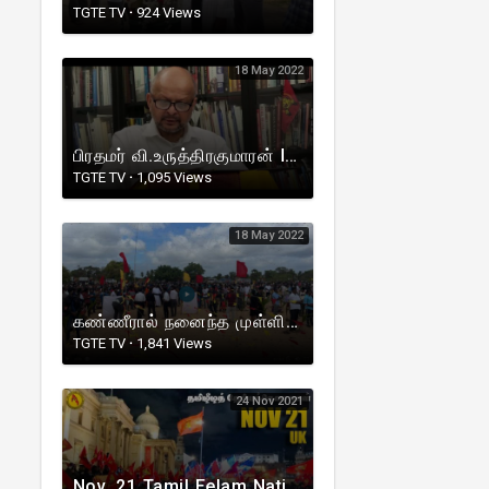
TGTE TV
·
924 Views
18 May 2022
பிரதமர் வி.உருத்திரகுமாரன் Iதமிழீழத் தேசிய துக்க நாள் உரை I 2022 I Mullivaikkal Genocide
TGTE TV
·
1,095 Views
18 May 2022
கண்ணீரால் நனைந்த முள்ளிவாய்க்கால் மண் களத்திலிருந்து நேரலையாக
TGTE TV
·
1,841 Views
24 Nov 2021
Nov. 21 Tamil Eelam National Flag Day I தமிழீழத் தேசியக்கொடி நாள் I UK