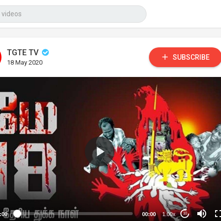
TGTE TV
SUBSCRIBE
18 May 2020
:00
00:00
1.00x
10