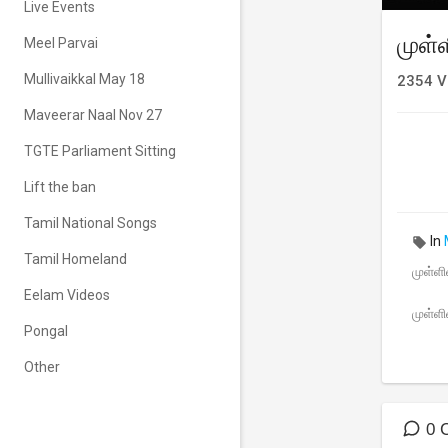
Live Events
முள்
Meel Parvai
Mullivaikkal May 18
2354
V
Maveerar Naal Nov 27
TGTE Parliament Sitting
Lift the ban
Tamil National Songs
In
Tamil Homeland
முள்ள
Eelam Videos
முள்ளி
Pongal
Other
0 