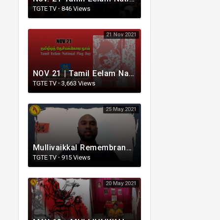
TGTE TV
·
846 Views
21 Nov 2021
NOV 21 | Tamil Eelam National Flag Day | தமிழீழத் தேசியக்கொடி நாள் | உலகளாவிய நிகழ்வுகளின் நேரலை...
TGTE TV
·
3,663 Views
25 May 2021
Mullivaikkal Remembrance Week | Canada | TGTE | 2021- தமிழீழத் தேசிய துக்க நாள்.
TGTE TV
·
915 Views
20 May 2021