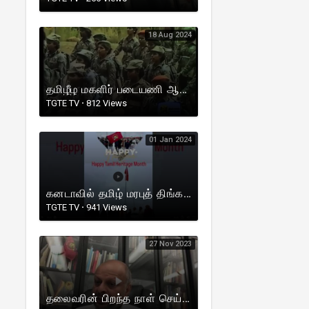
18 Aug 2024
தமிழீழ மகளிர் படையணி ஆரம்பித்த நாள் 18.08.1985
TGTE TV
·
812 Views
01 Jan 2024
கனடாவில் தமிழ் மரபுத் திங்கள் முதலாம் நாள் ஆரம்ப நிகழ்வு!
TGTE TV
·
941 Views
27 Nov 2023
தலைவரின் பிறந்த நாள் செய்தி | TGTE | Prime Minister | 26.11.2023