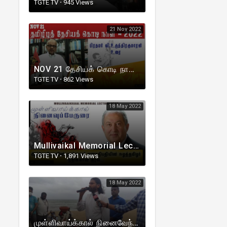
TGTE TV
·
945 Views
21 Nov 2022
NOV 21 தேசியக் கொடி நாள் I பிரதமர் வி.உருத்திரகுமாரன் I நாடுகடந்த தமிழீழ அரசாங்கம் I TGTE
TGTE TV
·
862 Views
18 May 2022
Mullivaikal Memorial LectureI May 18, 2022|முள்ளிவாய்க்கால் நினைவுப்பேருரை|Hon Mr Armen Sarkissian
TGTE TV
·
1,891 Views
18 May 2022
முள்ளிவாய்க்கால் நினைவேந்தல் நிகழ்வு |இலங்கை வரலாற்றில் முதல் முறையாக கொழும்புவில் நடந்த நினைவேந்தல்