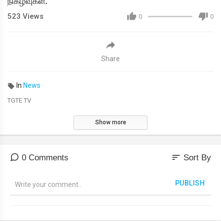
நிகழ்வுகள்.
523
Views
0
0
Share
In
News
TGTE TV
Show more
sort
0 Comments
Sort By
PUBLISH