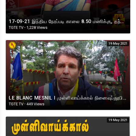
17-09-21 இந்திய நேரப்படி காலை 8.50 மணிக்கு, தந்தி.டி.வி.யில், " செய்தி சொல்லும் சேதி"
TGTE TV
·
1,228 Views
19 May 2021
LE BLANC MESNIL I முள்ளிவாய்க்கால் நினைவுப்தூபி I TAMOUL
TGTE TV
·
449 Views
19 May 2021