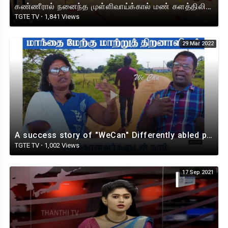
கண்ணீரால் நனைந்த முள்ளிவாய்க்கால் மண் களத்திலிருந்து நேரலையாக
TGTE TV
·
1,841 Views
29 Mar 2022
A success story of "WeCan" Differently abled people Association.
TGTE TV
·
1,002 Views
17 Sep 2021