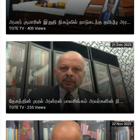
அமரர் குமாரின் இறுதி நிகழ்வில் நாடுகடந்த தமிழீழ அரசாங்க பிரதமரின் இரங்கல் உரை
TGTE TV
·
403 Views
21 Dec 2025
தேசத்தின் குரல் அன்ரன் பாலசிங்கம் அவர்களின் நினைவு நாள் நிகழ்விற்காக பிரதமரின் உரை!
TGTE TV
·
255 Views
22 Nov 2025