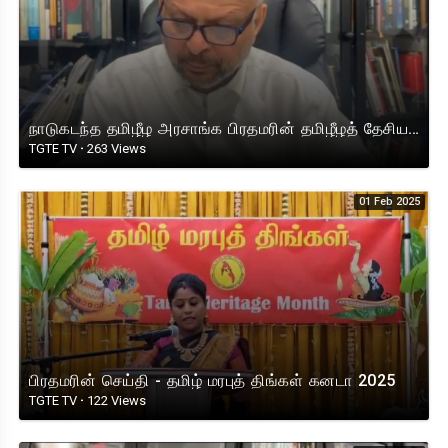
நாடுகடந்த தமிழீழ அரசாங்க பிரதமரின் தமிழீழத் தேசியக் கொடிநாள் செய்தி !
TGTE TV
·
263 Views
01 Feb 2025
பிரதமரின் செய்தி - தமிழ் மரபுத் திங்கள் கனடா 2025
TGTE TV
·
122 Views