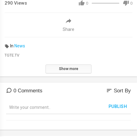
290
Views
0
0
Share
In
News
TGTE.TV
Show more
sort
0 Comments
Sort By
PUBLISH