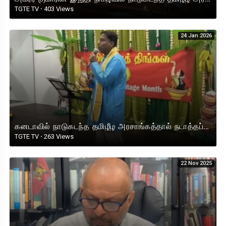
TGTE TV
·
403 Views
24 Jan 2026
கனடாவில் நாடுகடந்த தமிழீழ அரசாங்கத்தால் நடாத்தப்பட்ட தமிழ் மரபுத் திங்கள் விழாவில் கவுன்சிலர் நீதன்
TGTE TV
·
263 Views
22 Nov 2025