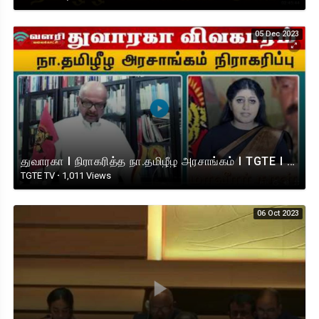
05 Dec 2023
துவாரகா I நிராகரித்த நா.தமிழீழ அரசாங்கம் I TGTE I Prime Minister V.Rudrakumaran
TGTE TV
·
1,011 Views
06 Oct 2023