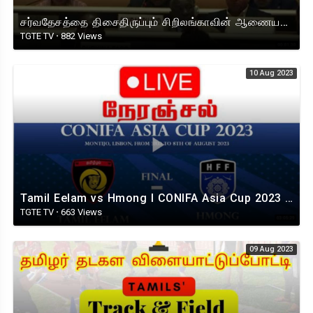
சர்வதேசத்தை திசைதிருப்பும் சிறிலங்காவின் ஆணையங்கள் : ஐ.நாவில் நாடுகடந்த தமிழீழ அரசாங்கம்
TGTE TV
·
882 Views
10 Aug 2023
Tamil Eelam vs Hmong I CONIFA Asia Cup 2023 I தமிழீழ அணி vs எச்மொங்
TGTE TV
·
663 Views
09 Aug 2023