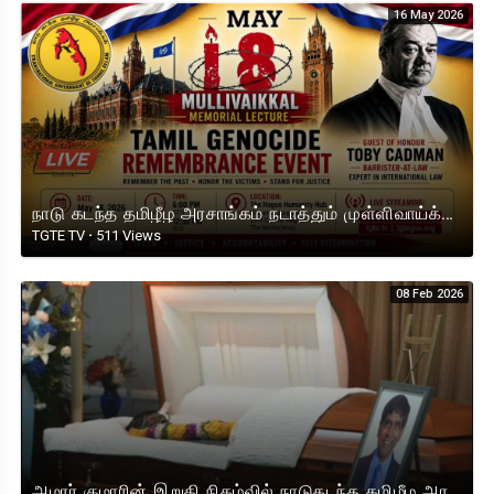
16 May 2026
நாடு கடந்த தமிழீழ அரசாங்கம் நடாத்தும் முள்ளிவாய்க்கால் நினைவுப் பேருரை 2026 (Netherlands) நேரலை.
TGTE TV
·
511 Views
08 Feb 2026
அமரர் குமாரின் இறுதி நிகழ்வில் நாடுகடந்த தமிழீழ அரசாங்க பிரதமரின் இரங்கல் உரை