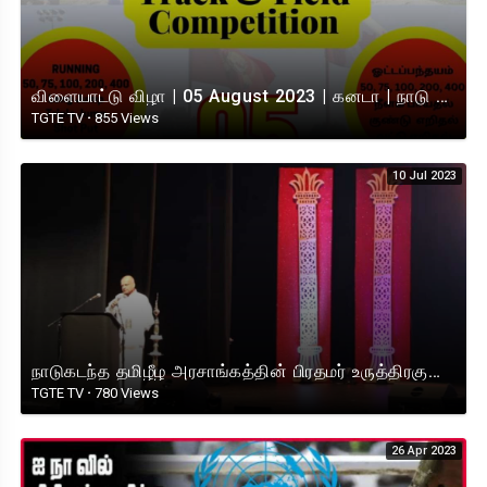
விளையாட்டு விழா | 05 August 2023 | கனடா | நாடு கடந்த தமிழீழ அரசாங்கம்
TGTE TV
·
855 Views
10 Jul 2023
நாடுகடந்த தமிழீழ அரசாங்கத்தின் பிரதமர் உருத்திரகுமாரன் விஸ்வநாதன் அவர்கள் FetNA இல் ஆற்றிய உரை
TGTE TV
·
780 Views
26 Apr 2023