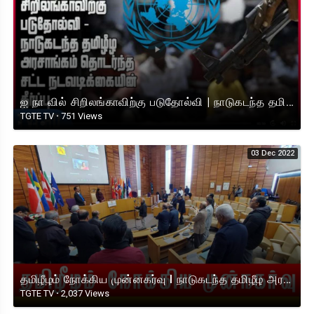
ஐ நா வில் சிறிலங்காவிற்கு படுதோல்வி | நாடுகடந்த தமிழீழ அரசாங்கம் தொடர்ந்த சட்ட நடவடிக்கையின்தீர்ப்பு
TGTE TV
·
751 Views
03 Dec 2022
தமிழீழம் நோக்கிய முன்னகர்வு I நாடுகடந்த தமிழீழ அரசாங்கம் I TGTE
TGTE TV
·
2,037 Views