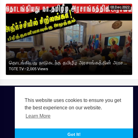
03 Dec 2022
தொடங்கியது நாடுகடந்த தமிழீழ அரசாங்கத்தின் அரசவை I பிரித்தானியாவுக்கு சிறிலங்கா அழுத்தம் I TGTE
TGTE TV
·
2,005 Views
This website uses cookies to ensure you get
Copyright © 2026 TGTE TV. All rights reserved.
the best experience on our website.
Terms of use
Privacy Policy
About us
Contact us
Learn More
Language
Got It!