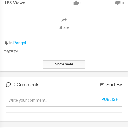
185
Views
0
0
Share
In
Pongal
⁣TGTE TV
Show more
sort
0 Comments
Sort By
PUBLISH