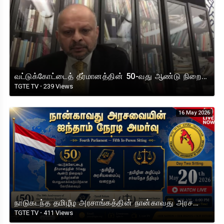
வட்டுக்கோட்டைத் தீர்மானத்தின் 50-வது ஆண்டு நிறைவு நிகழ்வில் நாடுகடந்த தமிழீழ அரசாங்க பிரதமரின் உரை !
TGTE TV
·
239 Views
16 May 2026
நாடுகடந்த தமிழீழ அரசாங்கத்தின் நான்காவது அரசவையின் ஐந்தாம் நேரடி அமர்வு 2026. நாள் 2 நேரலை
TGTE TV
·
411 Views