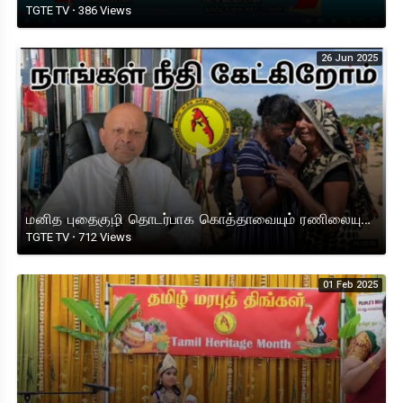
TGTE TV
·
386 Views
26 Jun 2025
மனித புதைகுழி தொடர்பாக கொத்தாவையும் ரணிலையும் விசாரிக்க நாடுகடந்த தமிழீழ அரசாங்கம் கோருகிறது.
TGTE TV
·
712 Views
01 Feb 2025