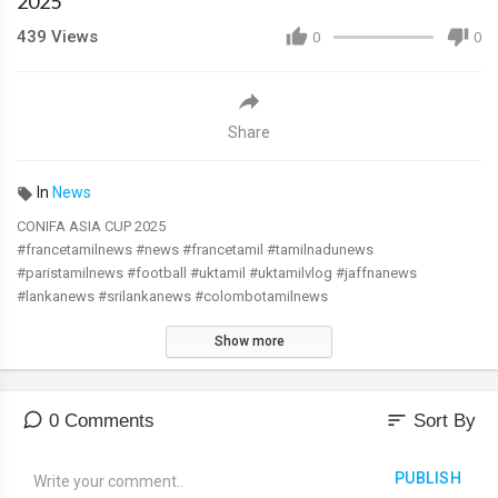
2025
439
Views
0
0
Share
In
News
CONIFA ASIA CUP 2025
#francetamilnews #news #francetamil #tamilnadunews
#paristamilnews #football #uktamil #uktamilvlog #jaffnanews
#lankanews #srilankanews #colombotamilnews
Show more
sort
0 Comments
Sort By
PUBLISH