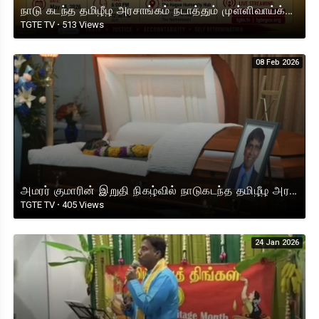
நாடு கடந்த தமிழீழ அரசாங்கம் நடாத்தும் முள்ளிவாய்க்கால் நினைவுப் பேருரை 2026 (Netherlands) நேரலை.
TGTE TV
·
513 Views
08 Feb 2026
அமரர் குமாரின் இறுதி நிகழ்வில் நாடுகடந்த தமிழீழ அரசாங்க பிரதமரின் இரங்கல் உரை
TGTE TV
·
405 Views
24 Jan 2026