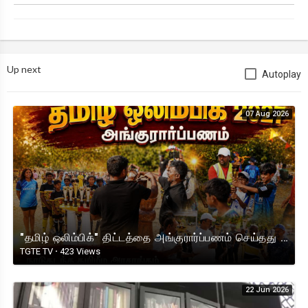
Up next
Autoplay
07 Aug 2026
"தமிழ் ஒலிம்பிக்" திட்டத்தை அங்குரார்ப்பணம் செய்தது நாடு கடந்த தமிழீழ அரசாங்கம்!
TGTE TV
·
423 Views
22 Jun 2026