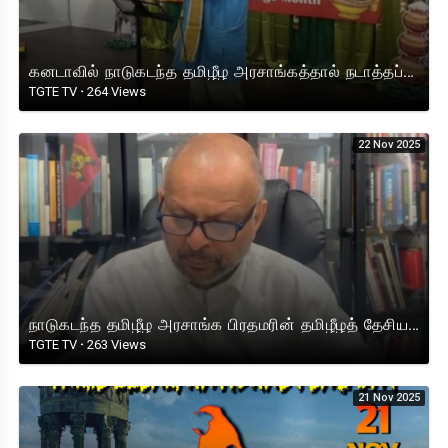
கனடாவில் நாடுகடந்த தமிழீழ அரசாங்கத்தால் நடாத்தப்பட்ட தமிழ் மரபுத் திங்கள் விழாவில் கவுன்சிலர் நீதன்
TGTE TV
·
264 Views
22 Nov 2025
நாடுகடந்த தமிழீழ அரசாங்க பிரதமரின் தமிழீழத் தேசியக் கொடிநாள் செய்தி !
TGTE TV
·
263 Views
21 Nov 2025