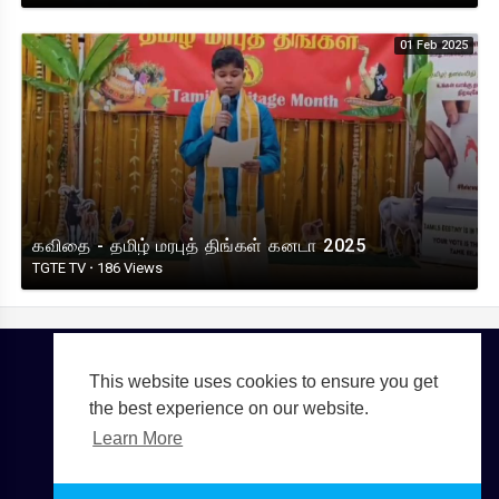
01 Feb 2025
கவிதை - தமிழ் மரபுத் திங்கள் கனடா 2025
TGTE TV
·
186 Views
This website uses cookies to ensure you get
Copyright © 2026 TGTE TV. All rights reserved.
the best experience on our website.
Terms of use
Privacy Policy
About us
Contact us
Learn More
Language